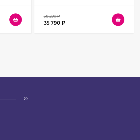
38 290
₽
35 790
₽