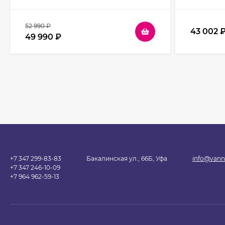
52 990
₽
43 002
49 990
₽
+7 347 299-83-83
Бакалинская ул., 66Б, Уфа
info@vann
+7 347 246-10-09
+7 964 962-59-13