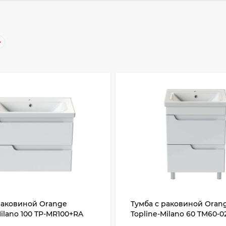
раковиной Orange
Тумба с раковиной Oran
Milano 100 TP-MR100+RA
Topline-Milano 60 TM60-
я Белый глянец
Белый глянец