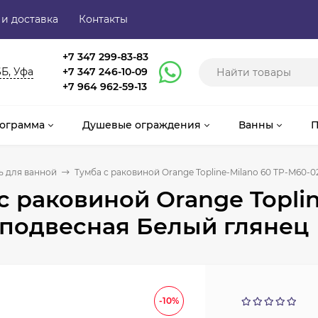
 и доставка
Контакты
+7 347 299-83-83
6Б, Уфа
+7 347 246-10-09
+7 964 962-59-13
ограмма
Душевые ограждения
Ванны
П
 для ванной
Тумба с раковиной Orange Topline-Milano 60 TP-M60-
с раковиной Orange Toplin
 подвесная Белый глянец
-10%