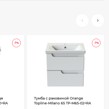
-7%
-7%
ge
Тумба с раковиной Orange
02+RA
Topline-Milano 65 TP-M65-02+RA
подвесная Белый глянец