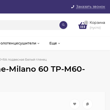
Заказать звонок
Корзина
0
(пусто)
олотенцесушители
Еще
02+RA подвесная Белый глянец
e-Milano 60 TP-M60-