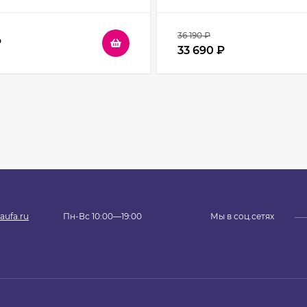
36 190
₽
₽
33 690
₽
aufa.ru
Пн-Вс 10:00—19:00
Мы в соц.сетях