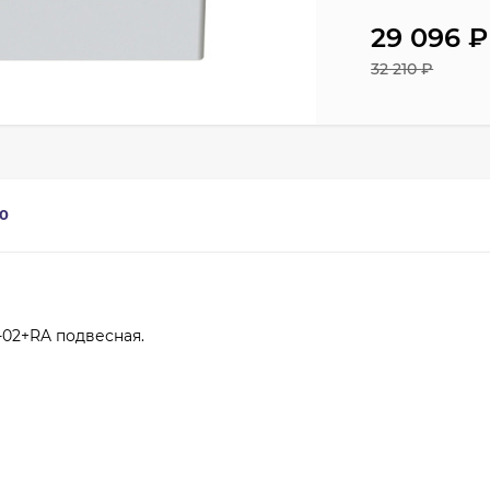
29 096
₽
32 210
₽
0
-02+RA подвесная.