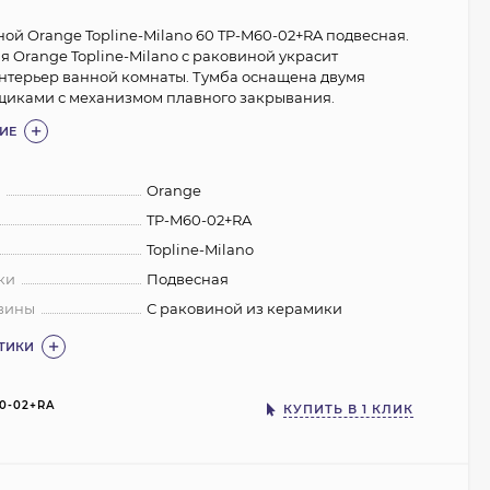
ной Orange Topline-Milano 60 TP-M60-02+RA подвесная.
я Orange Topline-Milano с раковиной украсит
терьер ванной комнаты. Тумба оснащена двумя
иками с механизмом плавного закрывания.
ИЕ
:
Orange
TP-M60-02+RA
Topline-Milano
ки
Подвесная
вины
С раковиной из керамики
СТИКИ
0-02+RA
КУПИТЬ В 1 КЛИК